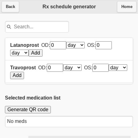
Rx schedule generator
Back
Home
Latanoprost
OD:
OS:
Travoprost
OD:
OS:
Bimatoprost
OD:
OS:
Selected medication list
Tafluprost
OD:
OS:
Timolol
OD:
OS: